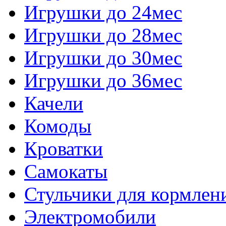
Игрушки до 24мес
Игрушки до 28мес
Игрушки до 30мес
Игрушки до 36мес
Качели
Комоды
Кроватки
Самокаты
Стульчики для кормлен
Электромобили