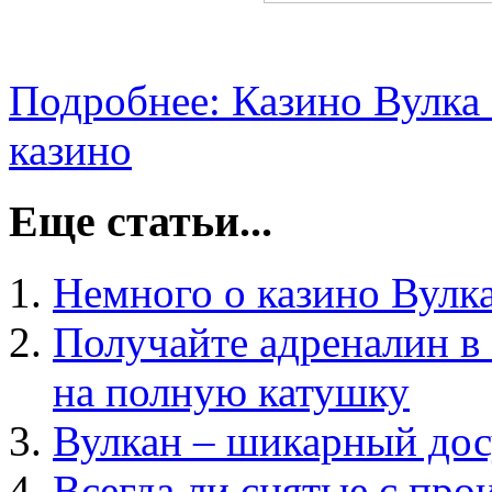
Подробнее: Казино Вулка
казино
Еще статьи...
Немного о казино Вулк
Получайте адреналин в
на полную катушку
Вулкан – шикарный дос
Всегда ли снятые с про