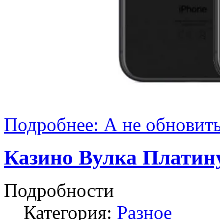
Подробнее: А не обновить
Казино Вулка Платину
Подробности
Категория:
Разное