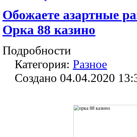
Обожаете азартные ра
Орка 88 казино
Подробности
Категория:
Разное
Создано 04.04.2020 13: