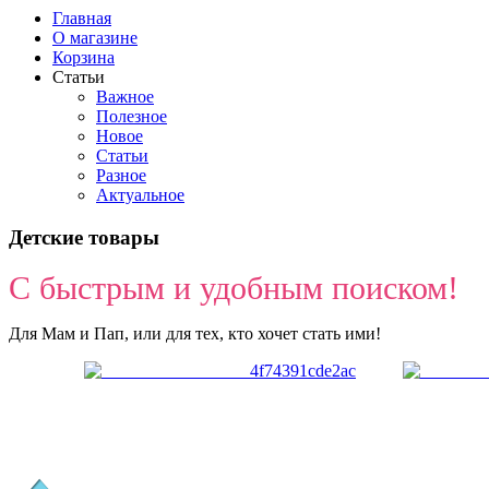
Главная
О магазине
Корзина
Статьи
Важное
Полезное
Новое
Статьи
Разное
Актуальное
Детские товары
С быстрым и удобным поиском!
Для Мам и Пап, или для тех, кто хочет стать ими!