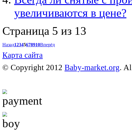
увеличиваются в цене?
Страница 5 из 13
Назад
1
2
3
4
5
6
7
8
9
10
Вперёд
Карта сайта
© Copyright 2012
Baby-market.org
. A