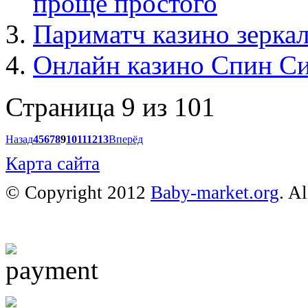
проще простого
Париматч казино зерка
Онлайн казино Спин Си
Страница 9 из 101
Назад
4
5
6
7
8
9
10
11
12
13
Вперёд
Карта сайта
© Copyright 2012
Baby-market.org
. A