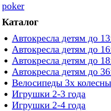
poker
Каталог
Автокресла детям до 13
Автокресла детям до 16
Автокресла детям до 18
Автокресла детям до 36
Велосипеды 3х колесны
Игрушки 2-3 года
Игрушки 2-4 года