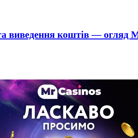
та виведення коштів — огляд M