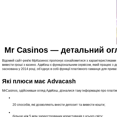
 Mr Casinos — детальний о
Відомий сайт-рев'ю МрКазинос пропонує ознайомитися з характеристиками по
вивести гроші з казино. АдвКеш є функціональним сервісом, який працює з д
заснована у 2014 році, об’єднує в собі функції платіжного гаманця для при
Які плюси має Advacash
MrCasinos, здійснивши огляд АдвКеш, дізналися таку інформацію про платіж
20 способів, які дозволяють внести депозит та вивести кошти;
більше ніж 5 млн зареєстрованих користувачів з усього світу;