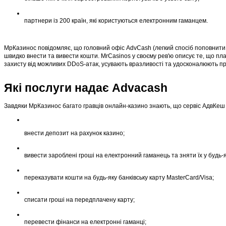
партнери із 200 країн, які користуються електронним гаманцем.
МрКазинос повідомляє, що головний офіс AdvCash (легкий спосіб поповнити і
швидко внести та вивести кошти. MrCasinos у своєму рев'ю описує те, що п
захисту від можливих DDoS-атак, усувають вразливості та удосконалюють 
Які послуги надає Advacash
Завдяки МрКазинос багато гравців онлайн-казино знають, що сервіс АдвКеш 
внести депозит на рахунок казино;
вивести зароблені гроші на електронний гаманець та зняти їх у будь-я
переказувати кошти на будь-яку банківську карту MasterCard/Visa;
списати гроші на передплачену карту;
перевести фінанси на електронні гаманці;