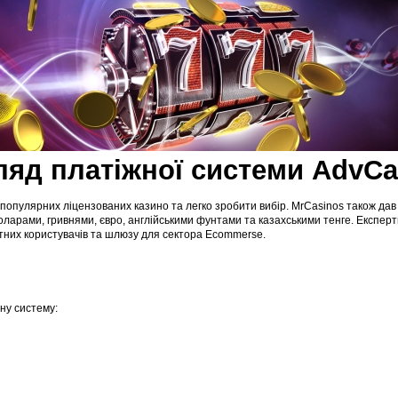
гляд платіжної системи AdvC
пулярних ліцензованих казино та легко зробити вибір. MrCasinos також дав 
оларами, гривнями, євро, англійськими фунтами та казахськими тенге. Експерт
ватних користувачів та шлюзу для сектора Ecommerse.
ну систему: