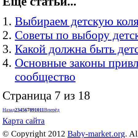
Еще статьи...
Выбираем детскую кол
Советы по выбору детс
Какой должна быть детс
Основные законы привл
сообщество
Страница 7 из 18
Назад
2
3
4
5
6
7
8
9
10
11
Вперёд
Карта сайта
© Copyright 2012
Baby-market.org
. A