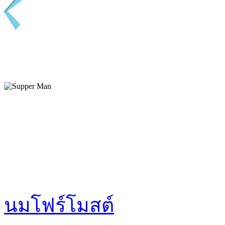
นมโฟร์โมสต์