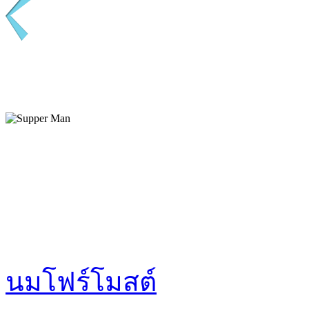
นมโฟร์โมสต์