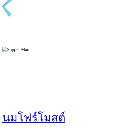
นมโฟร์โมสต์