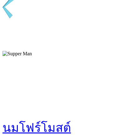
นมโฟร์โมสต์