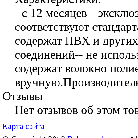
- с 12 месяцев-- экскл
соответствуют стандарт
содержат ПВХ и других
соединений-- не исполь
содержат волокно полие
вручную.Производитель
Отзывы
Нет отзывов об этом тов
Карта сайта