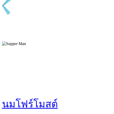
นมโฟร์โมสต์