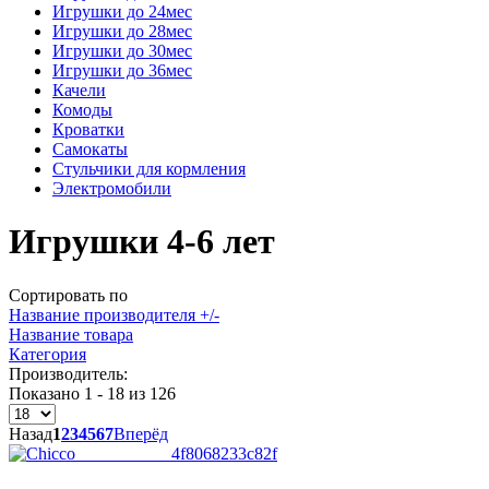
Игрушки до 24мес
Игрушки до 28мес
Игрушки до 30мес
Игрушки до 36мес
Качели
Комоды
Кроватки
Самокаты
Стульчики для кормления
Электромобили
Игрушки 4-6 лет
Сортировать по
Название производителя +/-
Название товара
Категория
Производитель:
Показано 1 - 18 из 126
Назад
1
2
3
4
5
6
7
Вперёд