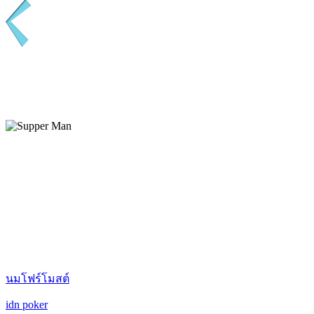
นมโฟร์โมสต์
idn poker