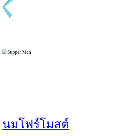
นมโฟร์โมสต์