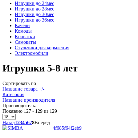
Игрушки до 24мес
Игрушки до 28мес
Игрушки до 30мес
Игрушки до 36мес
Качели
Комоды
Кроватки
Самокаты
Стульчики для кормления
Электромобили
Игрушки 5-8 лет
Сортировать по
Название товара +/-
Категория
Название производителя
Производитель:
Показано 127 - 129 из 129
Назад
1
2
3
4
5
6
7
8
Вперёд