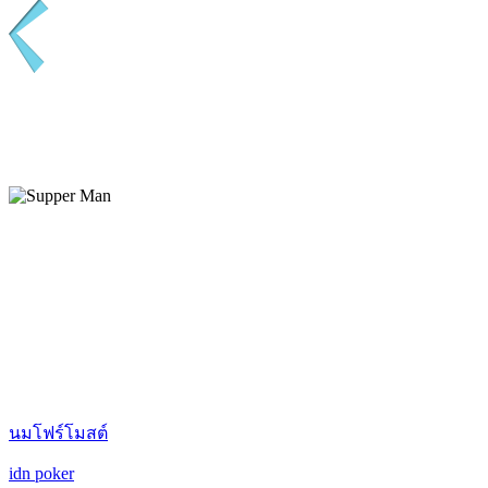
นมโฟร์โมสต์
idn poker