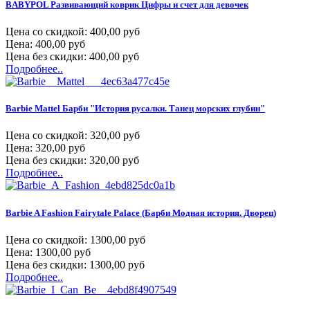
BABYPOL Развивающий коврик Цифры и счет для девочек
Цена со скидкой:
400,00 руб
Цена:
400,00 руб
Цена без скидки:
400,00 руб
Подробнее..
Barbie Mattel Барби "История русалки. Танец морских глубин"
Цена со скидкой:
320,00 руб
Цена:
320,00 руб
Цена без скидки:
320,00 руб
Подробнее..
Barbie A Fashion Fairytale Palace (Барби Модная история. Дворец)
Цена со скидкой:
1300,00 руб
Цена:
1300,00 руб
Цена без скидки:
1300,00 руб
Подробнее..