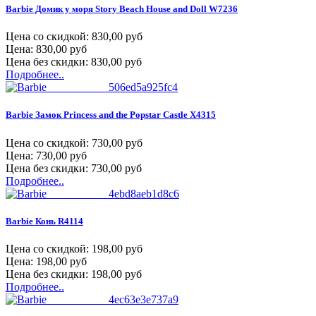
Barbie Домик у моря Story Beach House and Doll W7236
Цена со скидкой:
830,00 руб
Цена:
830,00 руб
Цена без скидки:
830,00 руб
Подробнее..
Barbie Замок Princess and the Popstar Castle X4315
Цена со скидкой:
730,00 руб
Цена:
730,00 руб
Цена без скидки:
730,00 руб
Подробнее..
Barbie Конь R4114
Цена со скидкой:
198,00 руб
Цена:
198,00 руб
Цена без скидки:
198,00 руб
Подробнее..