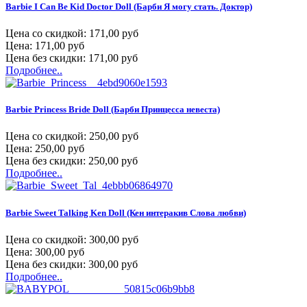
Barbie I Can Be Kid Doctor Doll (Барби Я могу стать. Доктор)
Цена со скидкой:
171,00 руб
Цена:
171,00 руб
Цена без скидки:
171,00 руб
Подробнее..
Barbie Princess Bride Doll (Барби Принцесса невеста)
Цена со скидкой:
250,00 руб
Цена:
250,00 руб
Цена без скидки:
250,00 руб
Подробнее..
Barbie Sweet Talking Ken Doll (Кен интеракив Слова любви)
Цена со скидкой:
300,00 руб
Цена:
300,00 руб
Цена без скидки:
300,00 руб
Подробнее..