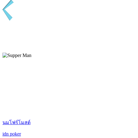
นมโฟร์โมสต์
idn poker