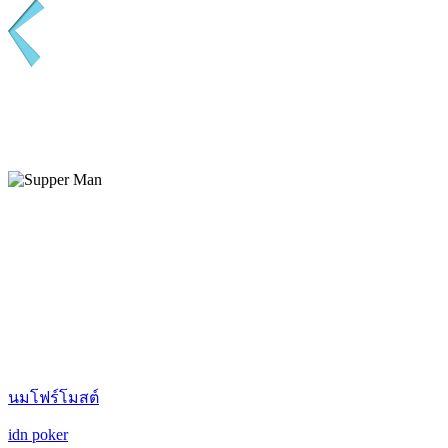
นมโฟร์โมสต์
idn poker