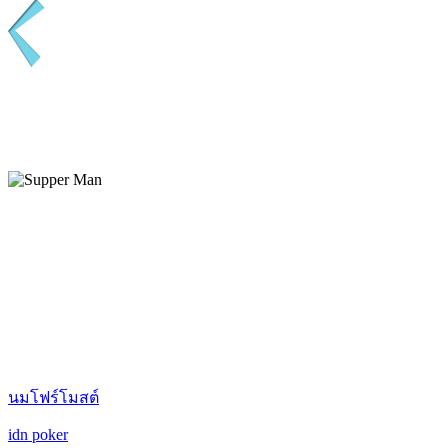
นมโฟร์โมสต์
idn poker