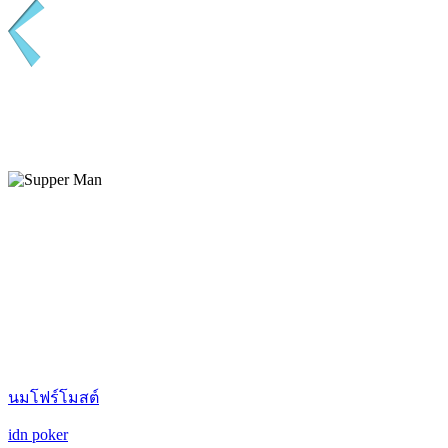
นมโฟร์โมสต์
idn poker