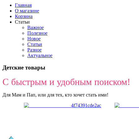
Главная
О магазине
Корзина
Статьи
Важное
Полезное
Новое
Статьи
Разное
Актуальное
Детские товары
С быстрым и удобным поиском!
Для Мам и Пап, или для тех, кто хочет стать ими!