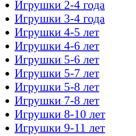
Игрушки 2-4 года
Игрушки 3-4 года
Игрушки 4-5 лет
Игрушки 4-6 лет
Игрушки 5-6 лет
Игрушки 5-7 лет
Игрушки 5-8 лет
Игрушки 7-8 лет
Игрушки 8-10 лет
Игрушки 9-11 лет