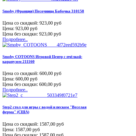
Smoby (Франция) Песочница Бабочка 310158
Цена со скидкой:
923,00 руб
Цена:
923,00 руб
Цена без скидки:
923,00 руб
Подробнее..
Smoby COTOONS Игровой Центр с пчёлкой-
карапузом 211160
Цена со скидкой:
600,00 руб
Цена:
600,00 руб
Цена без скидки:
600,00 руб
Подробнее..
Step2 cтол для игры с водой и песком "Веселая
ферма" (США)
Цена со скидкой:
1587,00 руб
Цена:
1587,00 руб
Цена без скидки:
1587,00 руб