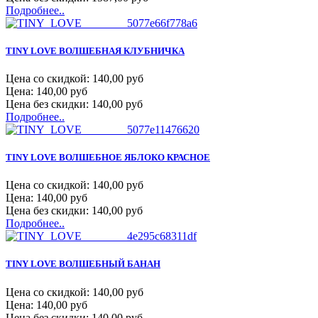
Подробнее..
TINY LOVE ВОЛШЕБНАЯ КЛУБНИЧКА
Цена со скидкой:
140,00 руб
Цена:
140,00 руб
Цена без скидки:
140,00 руб
Подробнее..
TINY LOVE ВОЛШЕБНОЕ ЯБЛОКО КРАСНОЕ
Цена со скидкой:
140,00 руб
Цена:
140,00 руб
Цена без скидки:
140,00 руб
Подробнее..
TINY LOVE ВОЛШЕБНЫЙ БАНАН
Цена со скидкой:
140,00 руб
Цена:
140,00 руб
Цена без скидки:
140,00 руб