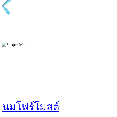
นมโฟร์โมสต์