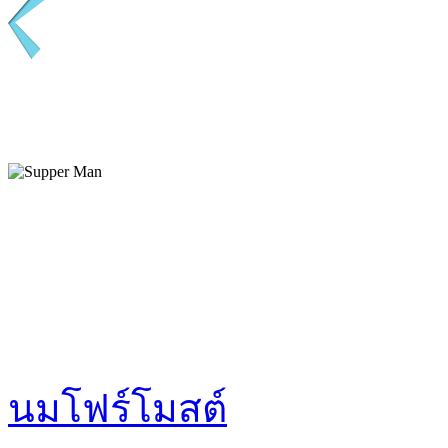
นมโฟร์โมสต์