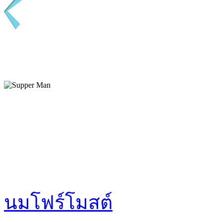
นมโฟร์โมสต์