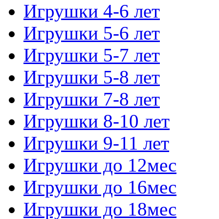
Игрушки 4-6 лет
Игрушки 5-6 лет
Игрушки 5-7 лет
Игрушки 5-8 лет
Игрушки 7-8 лет
Игрушки 8-10 лет
Игрушки 9-11 лет
Игрушки до 12мес
Игрушки до 16мес
Игрушки до 18мес