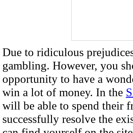
Due to ridiculous prejudice
gambling. However, you sho
opportunity to have a wonde
win a lot of money. In the
S
will be able to spend their 
successfully resolve the exis
can find yourself on the sit