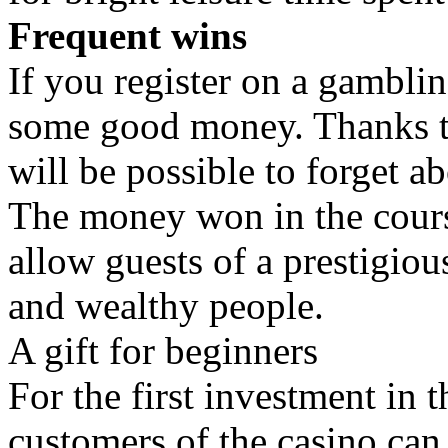
Frequent wins
If you register on a gamblin
some good money. Thanks to
will be possible to forget a
The money won in the cours
allow guests of a prestigio
and wealthy people.
A gift for beginners
For the first investment in
customers of the casino can