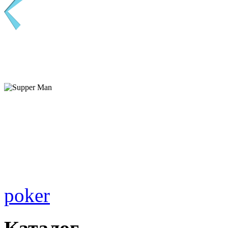
poker