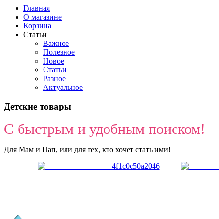
Главная
О магазине
Корзина
Статьи
Важное
Полезное
Новое
Статьи
Разное
Актуальное
Детские товары
С быстрым и удобным поиском!
Для Мам и Пап, или для тех, кто хочет стать ими!