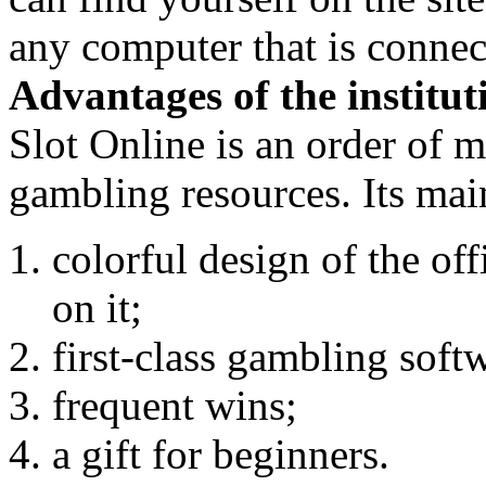
any computer that is connect
Advantages of the institut
Slot Online is an order of 
gambling resources. Its mai
colorful design of the of
on it;
first-class gambling soft
frequent wins;
a gift for beginners.