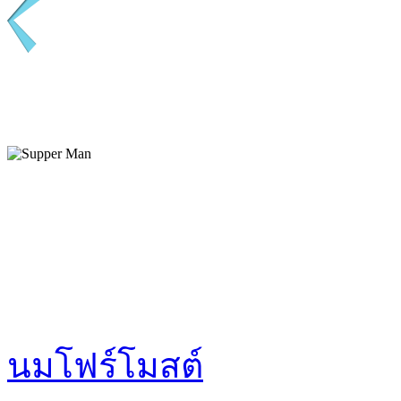
นมโฟร์โมสต์