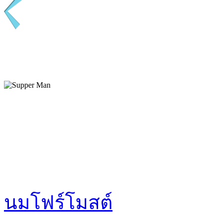
นมโฟร์โมสต์