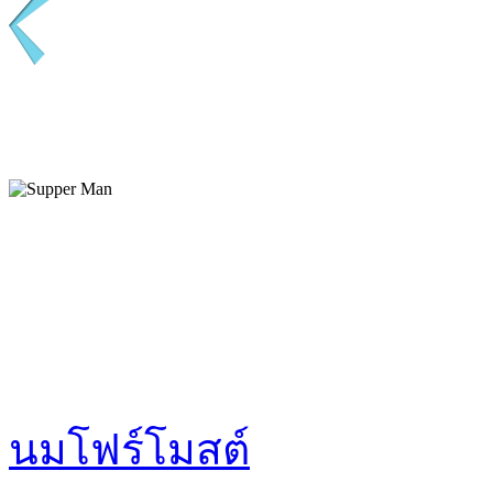
นมโฟร์โมสต์