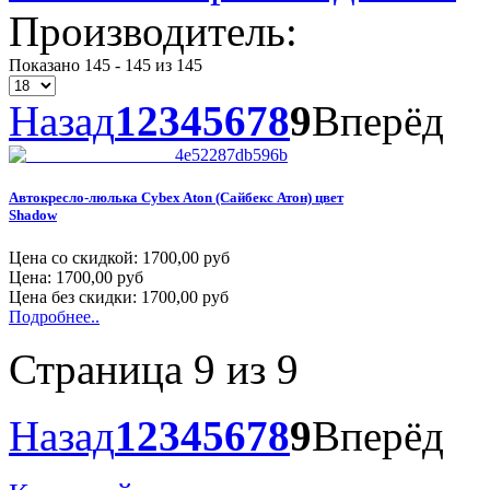
Производитель:
Показано 145 - 145 из 145
Назад
1
2
3
4
5
6
7
8
9
Вперёд
Автокресло-люлька Сybex Aton (Сайбекс Атон) цвет
Shadow
Цена со скидкой:
1700,00 руб
Цена:
1700,00 руб
Цена без скидки:
1700,00 руб
Подробнее..
Страница 9 из 9
Назад
1
2
3
4
5
6
7
8
9
Вперёд