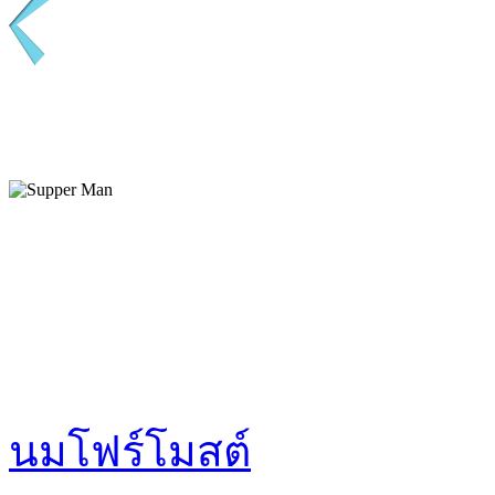
นมโฟร์โมสต์