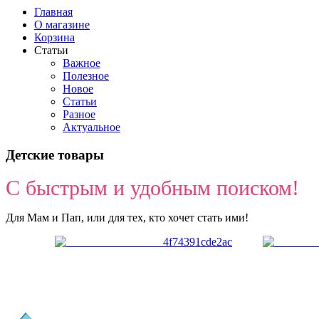
Главная
О магазине
Корзина
Статьи
Важное
Полезное
Новое
Статьи
Разное
Актуальное
Детские товары
С быстрым и удобным поиском!
Для Мам и Пап, или для тех, кто хочет стать ими!