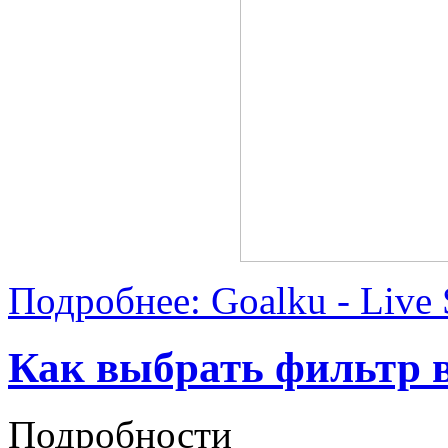
Подробнее: Goalku - Live 
Как выбрать фильтр 
Подробности