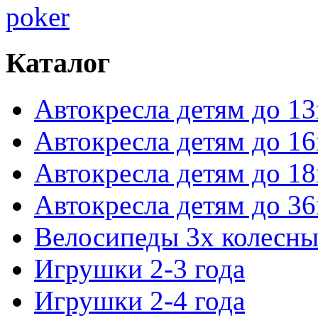
poker
Каталог
Автокресла детям до 13
Автокресла детям до 16
Автокресла детям до 18
Автокресла детям до 36
Велосипеды 3х колесны
Игрушки 2-3 года
Игрушки 2-4 года