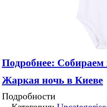
Подробнее: Собираем
Жаркая ночь в Киеве
Подробности
Категория:
Uncategorise