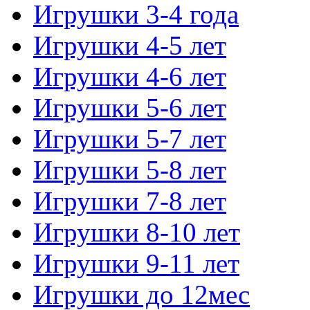
Игрушки 3-4 года
Игрушки 4-5 лет
Игрушки 4-6 лет
Игрушки 5-6 лет
Игрушки 5-7 лет
Игрушки 5-8 лет
Игрушки 7-8 лет
Игрушки 8-10 лет
Игрушки 9-11 лет
Игрушки до 12мес