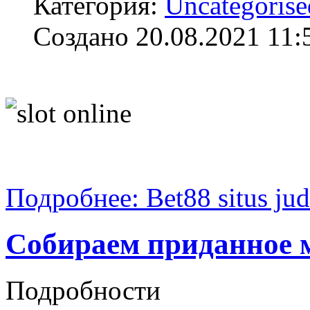
Категория:
Uncategorise
Создано 20.08.2021 11:
Подробнее: Bet88 situs judi
Собираем приданное
Подробности