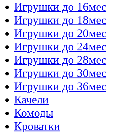
Игрушки до 16мес
Игрушки до 18мес
Игрушки до 20мес
Игрушки до 24мес
Игрушки до 28мес
Игрушки до 30мес
Игрушки до 36мес
Качели
Комоды
Кроватки